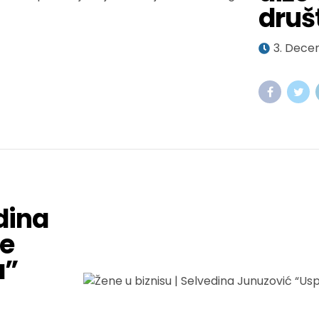
druš
3. Dece
dina
je
a”