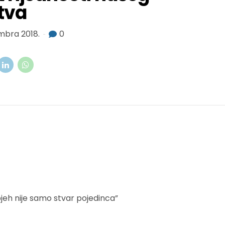
tva
mbra 2018.
0