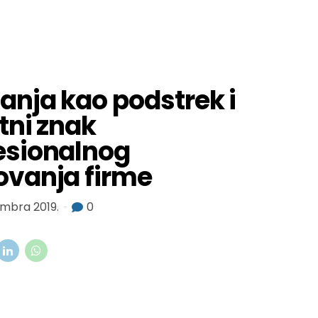
nanja kao podstrek i
tni znak
esionalnog
ovanja firme
embra 2019.
0