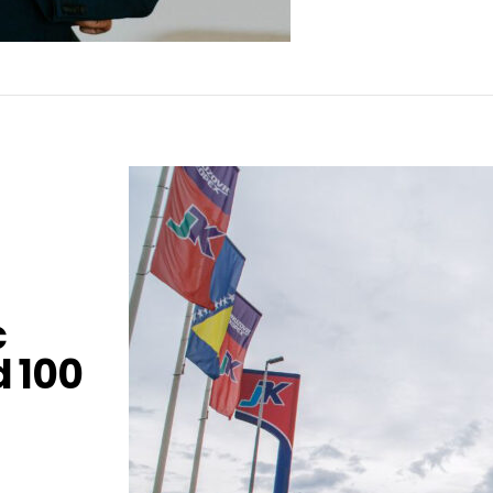
ć
d 100