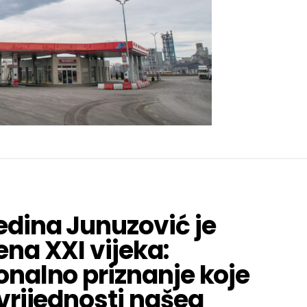
edina Junuzović je
ena XXI vijeka:
onalno priznanje koje
 vrijednosti našeg