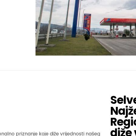
Selv
Najž
Regi
diže