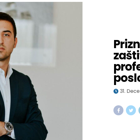
Priz
zašti
prof
posl
31. Dec