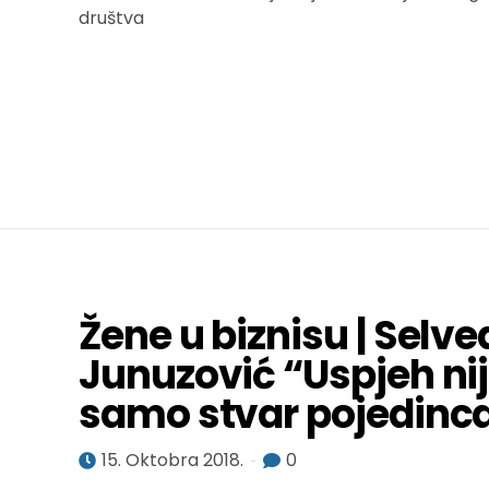
Žene u biznisu | Selve
Junuzović “Uspjeh ni
samo stvar pojedinc
15. Oktobra 2018.
0