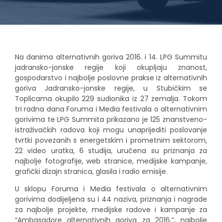
Na danima alternativnih goriva 2016. i 14. LPG Summitu
jadransko-jonske regije koji okupljaju znanost,
gospodarstvo i najbolje poslovne prakse iz alternativnih
goriva Jadransko-jonske regije, u Stubičkim se
Toplicama okupilo 229 sudionika iz 27 zemalja. Tokom
tri radna dana Foruma i Media festivala o alternativnim
gorivima te LPG Summita prikazano je 125 znanstveno-
istraživačkih radova koji mogu unaprijediti poslovanje
tvrtki povezanih s energetskim i prometnim sektorom,
22 video uratka, 6 studija, uručena su priznanja za
najbolje fotografije, web stranice, medijske kampanje,
grafički dizajn stranica, glasila i radio emisije.
U sklopu Foruma i Media festivala o alternativnim
gorivima dodijeljena su i 44 naziva, priznanja i nagrade
za najbolje projekte, medijske radove i kampanje za
“Ambasadore alternativnih goriva za 2016.”, najbolje