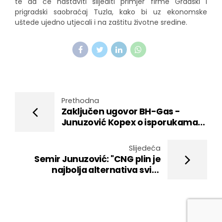
te da će nastaviti slijediti primjer firme Gradski i
prigradski saobraćaj Tuzla, kako bi uz ekonomske
uštede ujedno utjecali i na zaštitu životne sredine.
Prethodna
Zaključen ugovor BH-Gas -
Junuzović Kopex o isporukama
prirodnog gasa
Slijedeća
Semir Junuzović: "CNG plin je
najbolja alternativa svim
postojećim energentima"