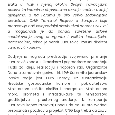
zraka u Tuzli i njenoj okolini. Svojim inovacijskim
poslovnim koracima doprinosimo razvoju sredine u kojoj
djelujemo, a na Forumu je bilo veliko zadovoljstvo
predstaviti CNG Terminal Reljevo u Sarajevu koje
predstavlja naš veleprodajni distributivni centar CNG-a i
u mogućnosti je da ponudi savršene uslove
snadbjevanja ovog energenta i velikim industrijskim
potrošačima
, rekao je Semir Junuzović, izvršni direktor
Junuzović kopex-a.
Dodijeljena nagrada predstavlja svojevrsno priznanje
Junuzović kopexu i Gradskom i prigradskom saobraćaju
Tuzla za ideju, realizaciju i naporan rad. Organizator
Dana alternativnih goriva i 14. LPG Summitu jadransko-
jonske regije jest Euro Energy, uz suorganizaciju
Hrvatske gospodarske komore i pokroviteljstva
Ministarstva zaštite okoliša i energetike, Ministarstva
mora, prometa i infrastrukture te Ministarstva
graditeljstva i prostornog uređenja. Iz kompanije
Junuzovć kopex izražavaju nadu da će BH proizvođači
prepoznati i pozdraviti projekat CNG koji treba da zaživi