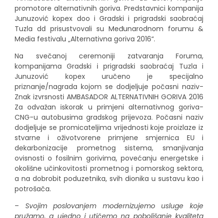
promotore alternativnih goriva. Predstavnici kompanija
Junuzović kopex doo i Gradski i prigradski saobraćaj
Tuzla dd prisustvovali su Međunarodnom forumu &
Media festivalu „Alternativna goriva 2016“.
Na svečanoj ceremoniji zatvaranja Foruma,
kompanijama Gradski i prigradski saobraćaj Tuzla i
Junuzović kopex uručeno je specijalno
priznanje/nagrada kojom se dodjeljuje počasni naziv-
Znak izvrsnosti AMBASADOR ALTERNATIVNIH GORIVA 2016
Za odvažan iskorak u primjeni alternativnog goriva-
CNG-u autobusima gradskog prijevoza. Počasni naziv
dodjeljuje se promicateljima vrijednosti koje proizlaze iz
stvarne i oživotvorene primjene smjernica EU i
dekarbonizacije prometnog sistema, smanjivanja
ovisnosti o fosilnim gorivima, povećanju energetske i
okolišne učinkovitosti prometnog i pomorskog sektora,
a na dobrobit poduzetnika, svih dionika u sustavu kao i
potrošača.
–
Svojim poslovanjem modernizujemo usluge koje
pružamo, a ujedno i utičemo na poboljšanje kvaliteta